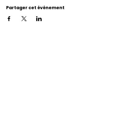
Partager cet événement
Adresse
11400, bureau 120-A, 1re avenue
Saint Georges de Beauce
Quebec, G5Y 5S4
Tél.:
418 228-0007
reception@benevolatbeauce.com
@ 2026 Association Bénévole Beauce-