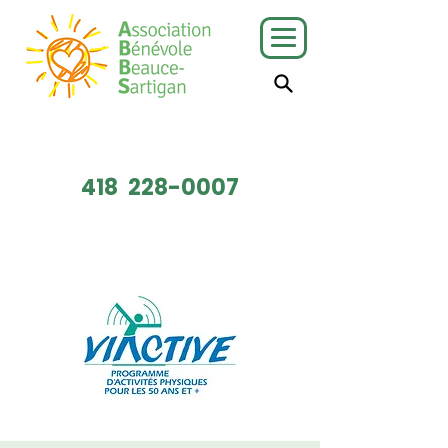
J'ai besoin
Je veux faire
de services
du bénévolat
418
228-0007
Faire un don