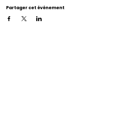
Partager cet événement
Adresse
11400, bureau 120-A, 1re avenue
Saint Georges de Beauce
Quebec, G5Y 5S4
Tél.:
418 228-0007
reception@benevolatbeauce.com
@ 2026 Association Bénévole Beauce-