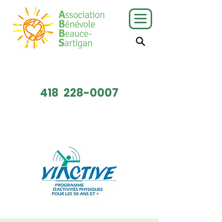
J'ai besoin
Je veux faire
de services
du bénévolat
418
228-0007
Faire un don