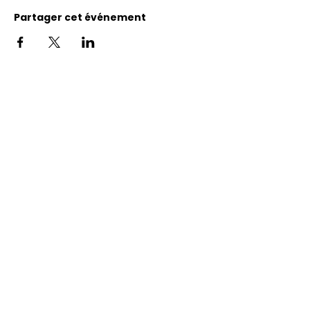
Partager cet événement
Adresse
11400, bureau 120-A, 1re avenue
Saint Georges de Beauce
Quebec, G5Y 5S4
Tél.:
418 228-0007
reception@benevolatbeauce.com
@ 2026 Association Bénévole Beauce-