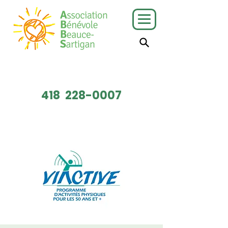
J'ai besoin
Je veux faire
de services
du bénévolat
418
228-0007
Faire un don