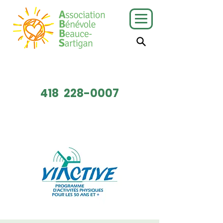
J'ai besoin
Je veux faire
de services
du bénévolat
418
228-0007
Faire un don