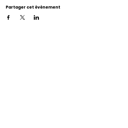
Partager cet événement
Adresse
11400, bureau 120-A, 1re avenue
Saint Georges de Beauce
Quebec, G5Y 5S4
Tél.:
418 228-0007
reception@benevolatbeauce.com
@ 2026 Association Bénévole Beauce-