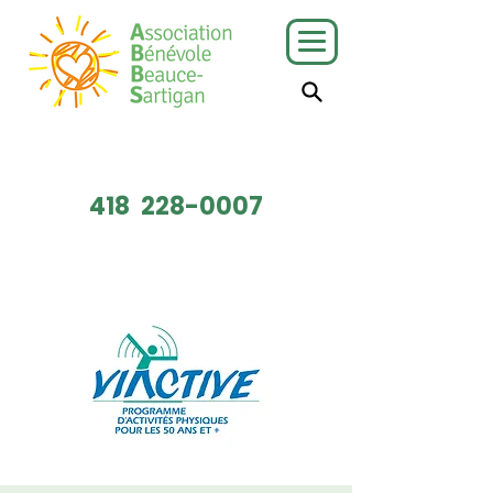
J'ai besoin
Je veux faire
de services
du bénévolat
418
228-0007
Faire un don