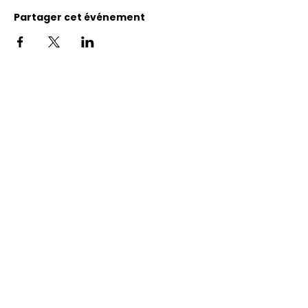
Partager cet événement
Adresse
11400, bureau 120-A, 1re avenue
Saint Georges de Beauce
Quebec, G5Y 5S4
Tél.:
418 228-0007
reception@benevolatbeauce.com
@ 2026 Association Bénévole Beauce-