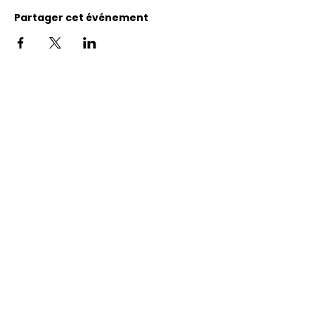
Partager cet événement
Adresse
11400, bureau 120-A, 1re avenue
Saint Georges de Beauce
Quebec, G5Y 5S4
Tél.:
418 228-0007
reception@benevolatbeauce.com
@ 2026 Association Bénévole Beauce-