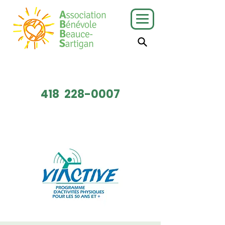
J'ai besoin
Je veux faire
de services
du bénévolat
418
228-0007
Faire un don