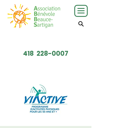
J'ai besoin
Je veux faire
de services
du bénévolat
418
228-0007
Faire un don