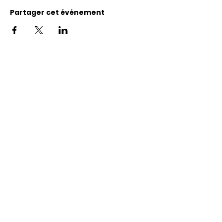
Partager cet événement
Adresse
11400, bureau 120-A, 1re avenue
Saint Georges de Beauce
Quebec, G5Y 5S4
Tél.:
418 228-0007
reception@benevolatbeauce.com
@ 2026 Association Bénévole Beauce-