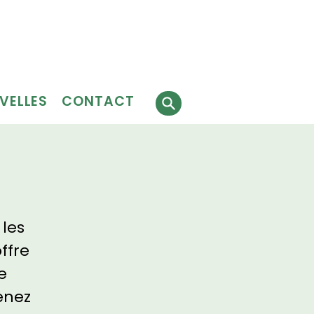
Faire
J'ai besoin
 faire
un don
de services
évolat
VELLES
CONTACT
 les
ffre
e
enez