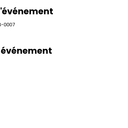
 l'événement
28-0007
t événement
Rapport
Adresse
11400, bureau 120-A, 1re avenue
Politiqu
Saint Georges de Beauce
Quebec, G5Y 5S4
Politiq