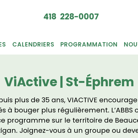
Je veux
418 228-0007
du bén
ES
CALENDRIERS
PROGRAMMATION
NOU
ViActive | St-Éphrem
uis plus de 35 ans, VIACTIVE encourage
és à bouger plus régulièrement. L’ABBS o
ce programme sur le territoire de Beauc
tigan. Joignez-vous à un groupe ou dev