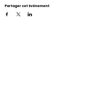
Partager cet événement
Adresse
11400, bureau 120-A, 1re avenue
Saint Georges de Beauce
Quebec, G5Y 5S4
Tél.:
418 228-0007
reception@benevolatbeauce.com
@ 2026 Association Bénévole Beauce-