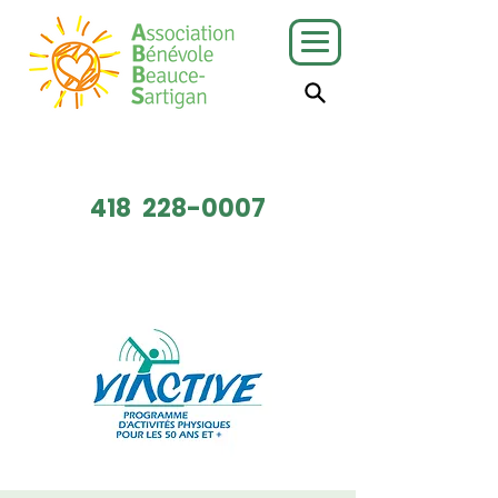
J'ai besoin
Je veux faire
de services
du bénévolat
418
228-0007
Faire un don