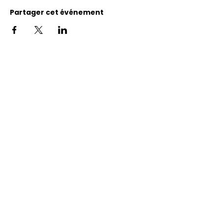
Partager cet événement
Adresse
11400, bureau 120-A, 1re avenue
Saint Georges de Beauce
Quebec, G5Y 5S4
Tél.:
418 228-0007
reception@benevolatbeauce.com
@ 2026 Association Bénévole Beauce-