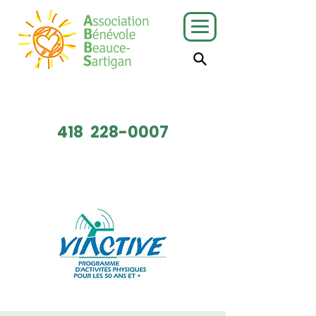
J'ai besoin
Je veux faire
de services
du bénévolat
418
228-0007
Faire un don