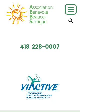
J'ai besoin
Je veux faire
de services
du bénévolat
418
228-0007
Faire un don