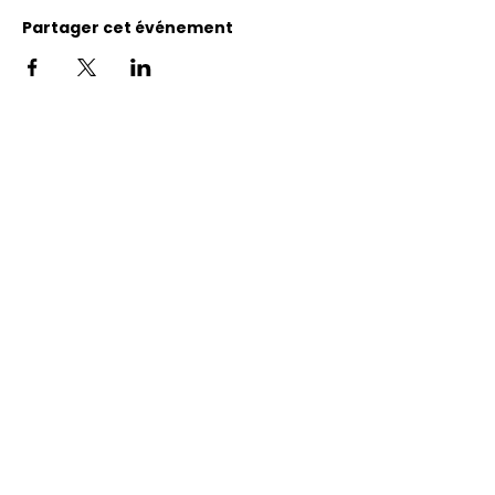
Partager cet événement
Adresse
11400, bureau 120-A, 1re avenue
Saint Georges de Beauce
Quebec, G5Y 5S4
Tél.:
418 228-0007
reception@benevolatbeauce.com
@ 2026 Association Bénévole Beauce-