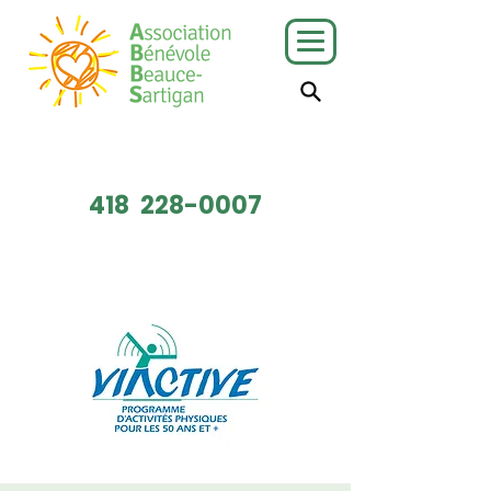
J'ai besoin
Je veux faire
de services
du bénévolat
418
228-0007
Faire un don