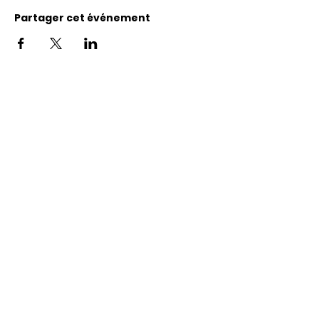
Partager cet événement
Adresse
11400, bureau 120-A, 1re avenue
Saint Georges de Beauce
Quebec, G5Y 5S4
Tél.:
418 228-0007
reception@benevolatbeauce.com
@ 2026 Association Bénévole Beauce-