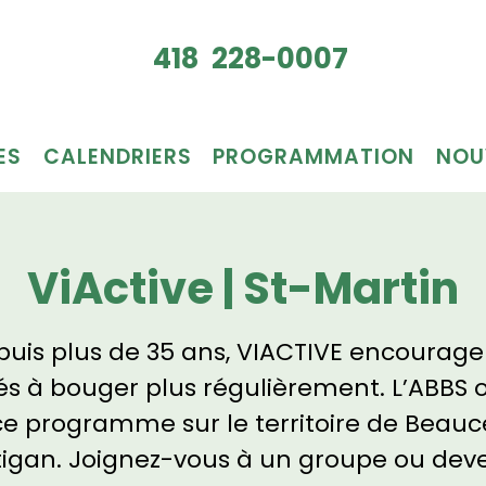
Je veux
418 228-0007
du bén
ES
CALENDRIERS
PROGRAMMATION
NOU
ViActive | St-Martin
uis plus de 35 ans, VIACTIVE encourage
és à bouger plus régulièrement. L’ABBS o
ce programme sur le territoire de Beauc
tigan. Joignez-vous à un groupe ou dev