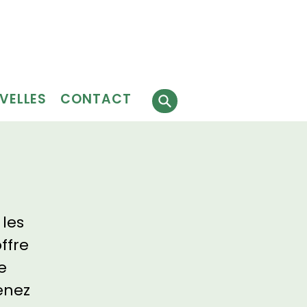
Faire
J'ai besoin
 faire
un don
de services
évolat
VELLES
CONTACT
 les
ffre
e
enez