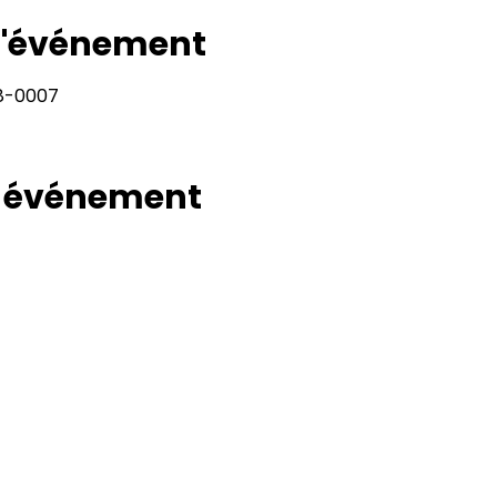
 l'événement
28-0007
t événement
Rapport
Adresse
11400, bureau 120-A, 1re avenue
Politiqu
Saint Georges de Beauce
Quebec, G5Y 5S4
Politiq