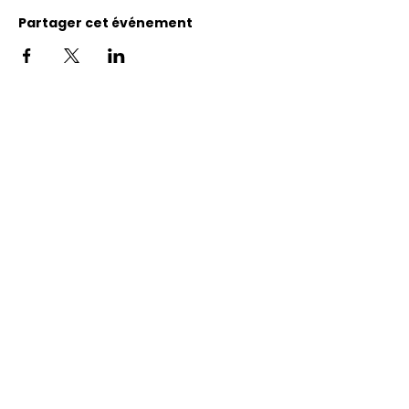
Partager cet événement
Adresse
11400, bureau 120-A, 1re avenue
Saint Georges de Beauce
Quebec, G5Y 5S4
Tél.:
418 228-0007
reception@benevolatbeauce.com
@ 2026 Association Bénévole Beauce-