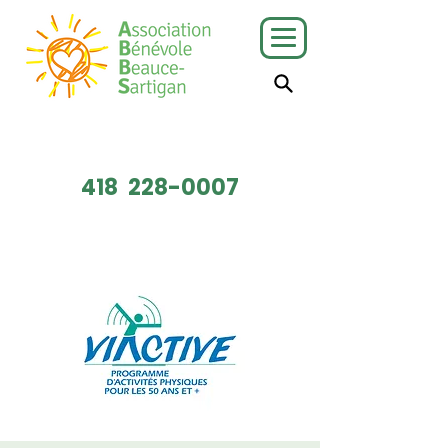
J'ai besoin
Je veux faire
de services
du bénévolat
418
228-0007
Faire un don