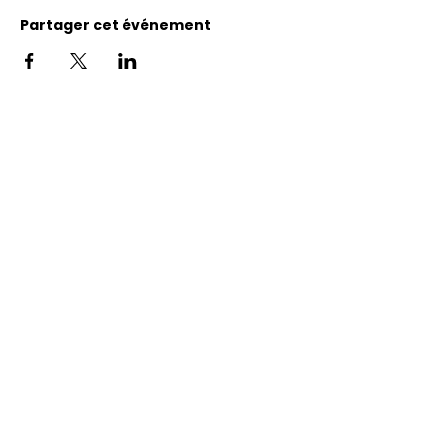
Partager cet événement
Adresse
11400, bureau 120-A, 1re avenue
Saint Georges de Beauce
Quebec, G5Y 5S4
Tél.:
418 228-0007
reception@benevolatbeauce.com
@ 2026 Association Bénévole Beauce-