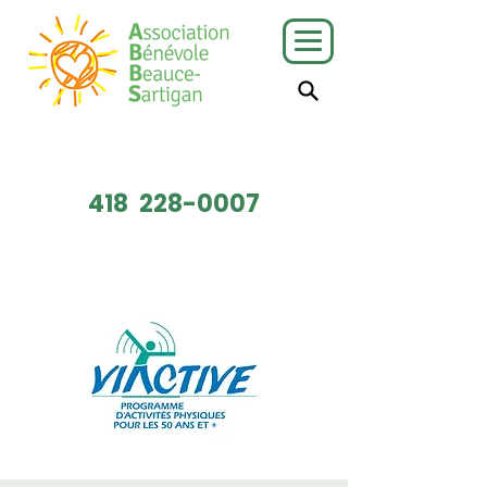
J'ai besoin
Je veux faire
de services
du bénévolat
418
228-0007
Faire un don