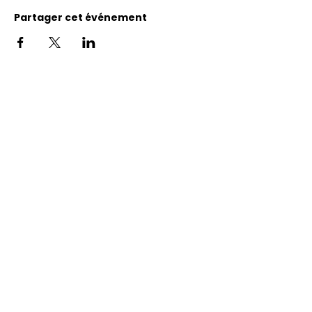
Partager cet événement
Adresse
11400, bureau 120-A, 1re avenue
Saint Georges de Beauce
Quebec, G5Y 5S4
Tél.:
418 228-0007
reception@benevolatbeauce.com
@ 2026 Association Bénévole Beauce-