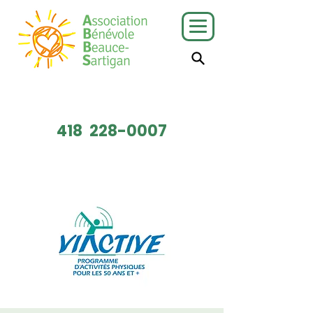
J'ai besoin
Je veux faire
de services
du bénévolat
418
228-0007
Faire un don