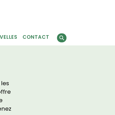
Faire
J'ai besoin
 faire
un don
de services
évolat
VELLES
CONTACT
 les
ffre
e
enez