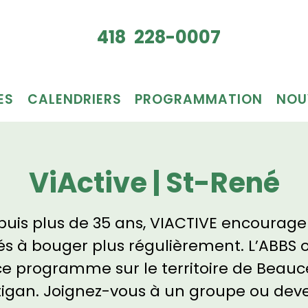
Je veux
418 228-0007
du bén
ES
CALENDRIERS
PROGRAMMATION
NOU
ViActive | St-René
uis plus de 35 ans, VIACTIVE encourage
és à bouger plus régulièrement. L’ABBS o
ce programme sur le territoire de Beauc
tigan. Joignez-vous à un groupe ou dev