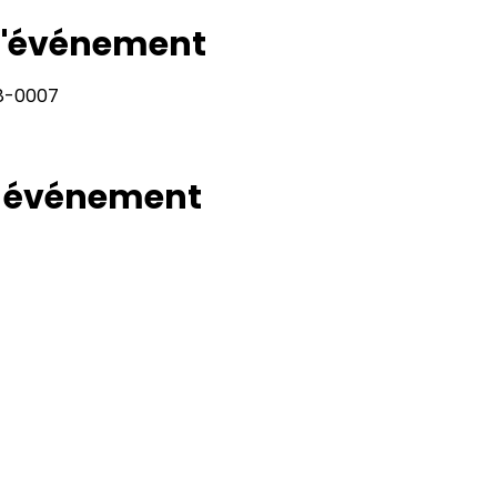
 l'événement
28-0007
t événement
Rapport
Adresse
11400, bureau 120-A, 1re avenue
Politiqu
Saint Georges de Beauce
Quebec, G5Y 5S4
Politiq