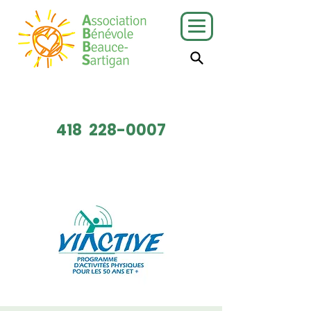
J'ai besoin
Je veux faire
de services
du bénévolat
418
228-0007
Faire un don