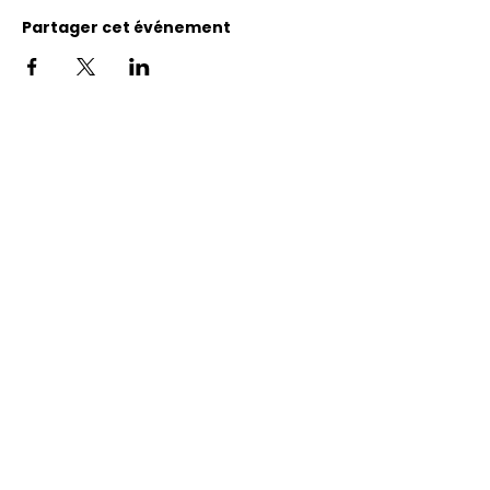
Partager cet événement
Adresse
11400, bureau 120-A, 1re avenue
Saint Georges de Beauce
Quebec, G5Y 5S4
Tél.:
418 228-0007
reception@benevolatbeauce.com
@ 2026 Association Bénévole Beauce-