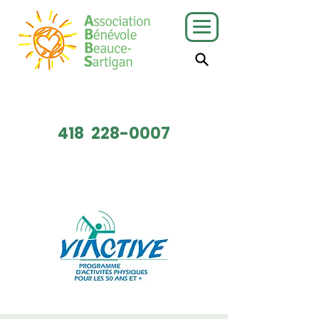
J'ai besoin
Je veux faire
de services
du bénévolat
418
228-0007
Faire un don