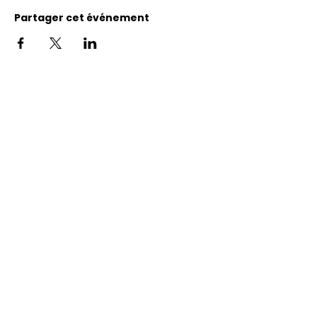
Partager cet événement
Adresse
11400, bureau 120-A, 1re avenue
Saint Georges de Beauce
Quebec, G5Y 5S4
Tél.:
418 228-0007
reception@benevolatbeauce.com
@ 2026 Association Bénévole Beauce-