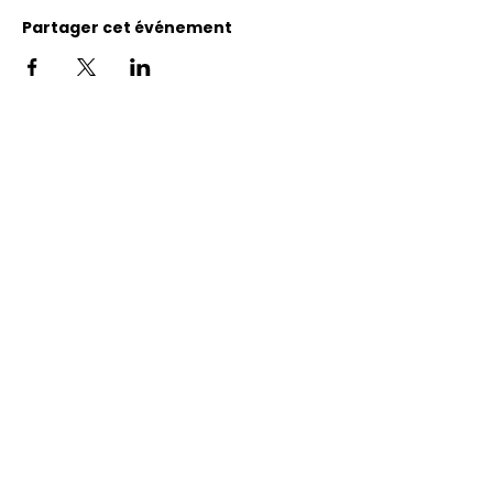
Partager cet événement
Adresse
11400, bureau 120-A, 1re avenue
Saint Georges de Beauce
Quebec, G5Y 5S4
Tél.:
418 228-0007
reception@benevolatbeauce.com
@ 2026 Association Bénévole Beauce-