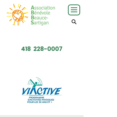
J'ai besoin
Je veux faire
de services
du bénévolat
418
228-0007
Faire un don