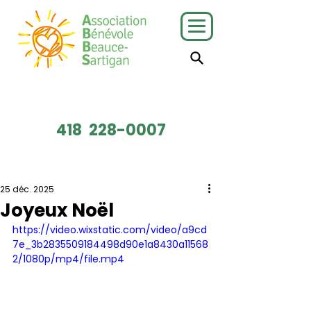
J'ai besoin
Je veux faire
de services
du bénévolat
418
228-0007
Faire un don
25 déc. 2025
Joyeux Noël
https://video.wixstatic.com/video/a9cd
7e_3b2835509184498d90e1a8430a11568
2/1080p/mp4/file.mp4