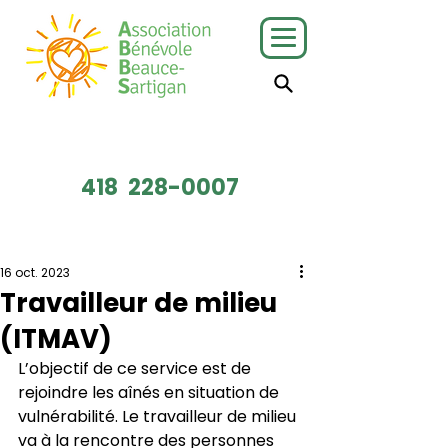
J'ai besoin
Je veux faire
de services
du bénévolat
418
228-0007
Faire un don
16 oct. 2023
Travailleur de milieu
(ITMAV)
L’objectif de ce service est de 
rejoindre les aînés en situation de 
vulnérabilité. Le travailleur de milieu 
va à la rencontre des personnes 