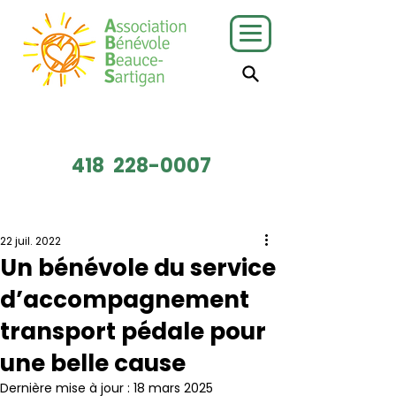
J'ai besoin
Je veux faire
de services
du bénévolat
418
228-0007
Faire un don
22 juil. 2022
Un bénévole du service
d’accompagnement
transport pédale pour
une belle cause
Dernière mise à jour :
18 mars 2025