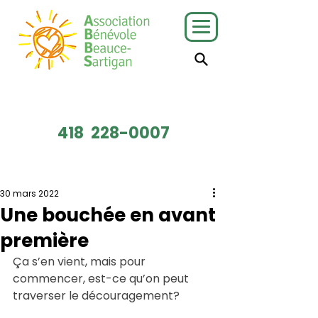
J'ai besoin
Je veux faire
de services
du bénévolat
418
228-0007
Faire un don
30 mars 2022
Une bouchée en avant
première
Ça s’en vient, mais pour 
commencer, est-ce qu’on peut 
traverser le découragement?